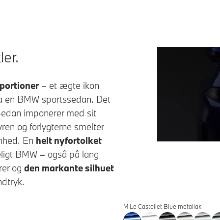
ler.
portioner
– et ægte ikon
ra en BMW sportssedan. Det
Sedan
imponerer med sit
ren og forlygterne smelter
enhed. En
helt nyfortolket
eligt BMW – også på lang
rer og
den markante silhuet
ndtryk.
M Le Castellet Blue metallak