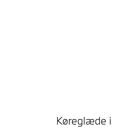
BMW i3 50 xDrive Sedan
Køreglæde i