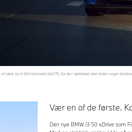
 være op til 900 kilometer (WLTP). Da der i øjeblikket ikke findes nogen binden
Vær en af de første. Ka
Den nye BMW i3 50 xDrive som Firs