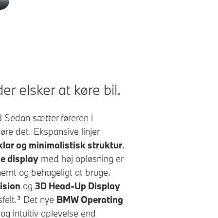
er elsker at køre bil.
3 Sedan
sætter føreren i
e det. Ekspansive linjer
klar og minimalistisk struktur
.
le display
med høj opløsning er
 nemt og behageligt at bruge.
ision
og
3D Head-Up Display
sfelt.³ Det nye
BMW Operating
og intuitiv oplevelse end