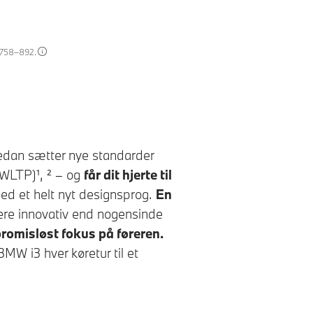
: 758–892.
edan
sætter nye standarder
WLTP)¹, ² – og
får dit hjerte til
med et helt nyt designsprog.
En
re innovativ end nogensinde
romisløst fokus på føreren.
BMW i3
hver køretur til et