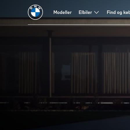
Modeller
Elbiler
Find og kø
DEN NYE