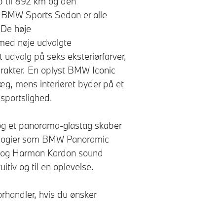
p til 892 km og den
n BMW Sports Sedan er alle
 De høje
 med nøje udvalgte
 udvalg på seks eksteriørfarver,
rakter. En oplyst BMW Iconic
ræg, mens interiøret byder på et
sportslighed.
g et panorama-glastag skaber
nologier som BMW Panoramic
 og Harman Kardon sound
itiv og til en oplevelse.
rhandler, hvis du ønsker