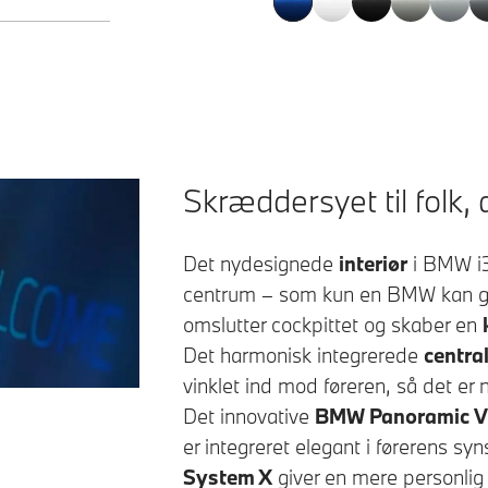
Skræddersyet til folk, d
Det nydesignede
interiør
i
BMW i
centrum – som kun en BMW kan gør
omslutter cockpittet og skaber en
Det harmonisk integrerede
centra
vinklet ind mod føreren, så det er
Det innovative
BMW Panoramic V
er integreret elegant i førerens syn
System X
giver en mere personlig 