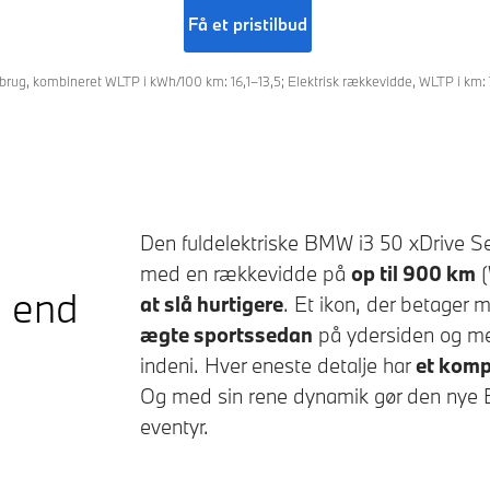
Få et pristilbud
rbrug, kombineret WLTP i kWh/100 km: 16,1–13,5; Elektrisk rækkevidde, WLTP i km
Den fuldelektriske
BMW i3 50 xDrive S
med en rækkevidde på
op til
900 km
(
 end
at slå hurtigere
. Et ikon, der betager 
ægte sportssedan
på ydersiden og me
indeni. Hver eneste detalje har
et komp
Og med sin rene dynamik gør den nye
eventyr.