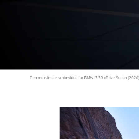
BMW i3 SEDAN
DEN NYE
TRÆD IND I EN HELT NY ÆRA.
BMW i3
Hold mig opdateret
Den maksimale rækkevidde for BMW i3 50 xDrive Sedan (2026) vil