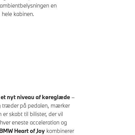
 ambientbelysningen en
 hele kabinen.
gital White
 et nyt niveau af køreglæde
–
t og træder på pedalen, mærker
n
er skabt til bilister, der vil
 hver eneste acceleration og
BMW Heart of Joy
kombinerer