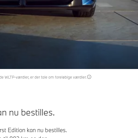
de WLTP-værdier, er der tale om foreløbige værdier.
n nu bestilles.
t Edition kan nu bestilles.