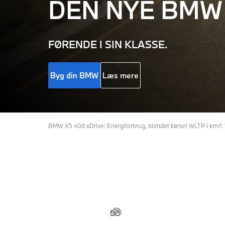
DEN NYE
BMW
FØRENDE I SIN KLASSE.
Byg din BMW
Læs mere
BMW X5 40d xDrive: Energiforbrug, blandet kørsel WLTP i km/l: 