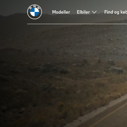
Velkommen
Modeller
Elbiler
Find og kø
til
BMW
–
Den
ultimative
køreoplevelse