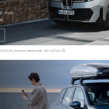
idt mod
et.
kWh/100 km; Elektrisk rækkevidde: 580–637 km.