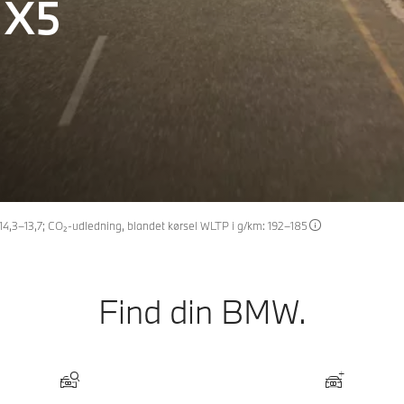
 X5
14,3–13,7; CO₂-udledning, blandet kørsel WLTP i g/km: 192–185
Find din BMW.