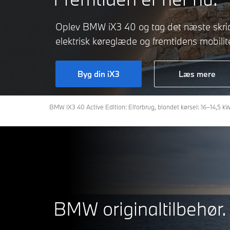
Oplev BMW iX3 40 og tag det næste skr
elektrisk køreglæde og fremtidens mobilit
Byg din iX3
Læs mere
BMW iX3 40 Active Edition: Elforbrug, blandet kørsel: 16–14,5 
BMW originaltilbehør.