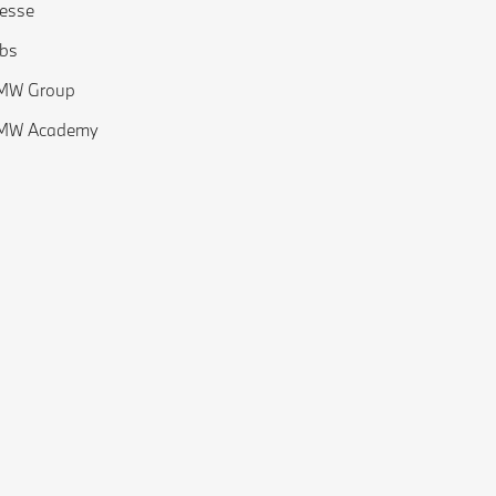
esse
bs
MW Group
MW Academy