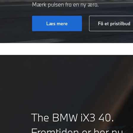
Mærk pulsen fra en ny æra.
Læs mere
Få et pristilbud
The BMW iX3 40.
Fremtiden er her nu.