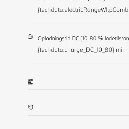
{techdata.electricRangeWltpComb
Opladningstid DC (10-80 % ladetilstan
{techdata.charge_DC_10_80} min