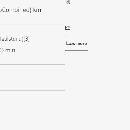
ltpCombined} km
etilstand)(3)
Læs mere
0} min