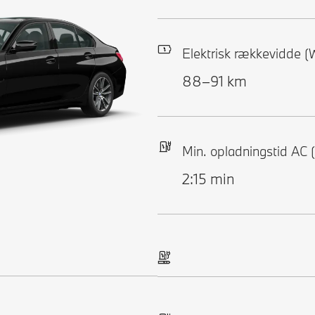
Elektrisk rækkevidde 
88–91 km
Min. opladningstid AC
2:15 min