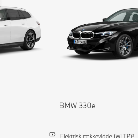
BMW 330e
Elektrisk rækkevidde (WLTP)²