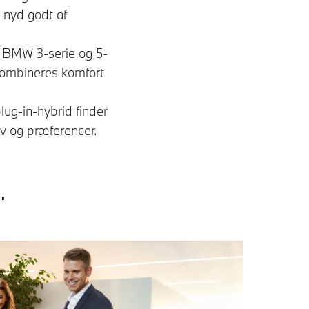
 nyd godt af
å BMW 3-serie og 5-
kombineres komfort
lug-in-hybrid finder
ov og præferencer.
.