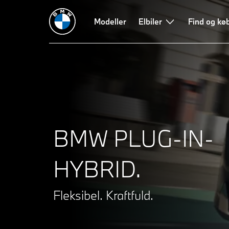
PHEV-modeller
Hybrid-teknologi
Modeller
Sådan fungerer en hybrid
Elbiler
Find og kø
BMW PLUG-IN-
HYBRID.
Fleksibel. Kraftfuld.