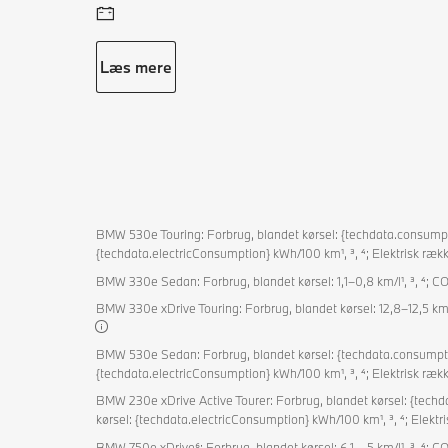
Læs mere
BMW 530e Touring: Forbrug, blandet kørsel: {techdata.consumpti
{techdata.electricConsumption} kWh/100 km¹, ³, ⁴; Elektrisk ræ
BMW 330e Sedan: Forbrug, blandet kørsel: 1,1–0,8 km/l¹, ³, ⁴; CO₂
BMW 330e xDrive Touring: Forbrug, blandet kørsel: 12,8–12,5 km/l¹,
BMW 530e Sedan: Forbrug, blandet kørsel: {techdata.consumption
{techdata.electricConsumption} kWh/100 km¹, ³, ⁴; Elektrisk ræ
BMW 230e xDrive Active Tourer: Forbrug, blandet kørsel: {techd
kørsel: {techdata.electricConsumption} kWh/100 km¹, ³, ⁴; Elek
BMW 750e xDrive⁶: Forbrug, blandet kørsel: 6,1 – 5 km/l¹, ³, ⁴; CO₂