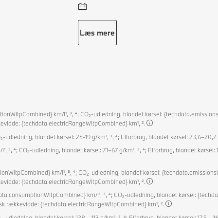
Læs mere
onWltpCombined} km/l¹, ³, ⁴; CO₂-udledning, blandet kørsel: {techdata.emissionsW
kkevidde: {techdata.electricRangeWltpCombined} km¹, ².
-udledning, blandet kørsel: 25-19 g/km¹, ³, ⁴; Elforbrug, blandet kørsel: 23,6–20,7
 ³, ⁴; CO₂-udledning, blandet kørsel: 71–67 g/km¹, ³, ⁴; Elforbrug, blandet kørsel: 
WltpCombined} km/l¹, ³, ⁴; CO₂-udledning, blandet kørsel: {techdata.emissionsWl
kkevidde: {techdata.electricRangeWltpCombined} km¹, ².
ata.consumptionWltpCombined} km/l¹, ³, ⁴; CO₂-udledning, blandet kørsel: {techda
trisk rækkevidde: {techdata.electricRangeWltpCombined} km¹, ².
-udledning, blandet kørsel: 138 – 113 g/km¹, ³, ⁴; Elforbrug, blandet kørsel: 17,5 – 