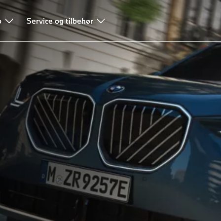
bil
b
Fordelene ved hybridbiler
Service og tilbehør
Effektiv opladning af plug-in-h