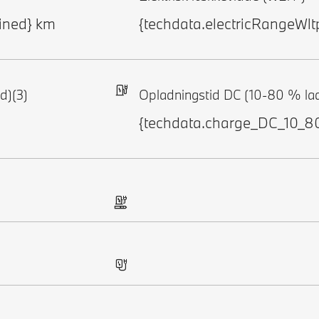
ined} km
{techdata.electricRangeW
d)(3)
Opladningstid DC (10-80 % lad
{techdata.charge_DC_10_8