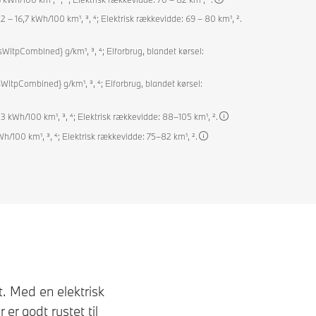
2 – 16,7 kWh/100 km¹, ³, ⁴; Elektrisk rækkevidde: 69 – 80 km¹, ².
WltpCombined} g/km¹, ³, ⁴; Elforbrug, blandet kørsel:
ltpCombined} g/km¹, ³, ⁴; Elforbrug, blandet kørsel:
6,3 kWh/100 km¹, ³, ⁴; Elektrisk rækkevidde: 88–105 km¹, ².
Wh/100 km¹, ³, ⁴; Elektrisk rækkevidde: 75–82 km¹, ².
. Med en elektrisk
er godt rustet til