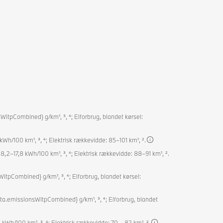
ltpCombined} g/km¹, ³, ⁴; Elforbrug, blandet kørsel:
 kWh/100 km¹, ³, ⁴; Elektrisk rækkevidde: 85–101 km¹, ².
18,2–17,8 kWh/100 km¹, ³, ⁴; Elektrisk rækkevidde: 88–91 km¹, ².
tpCombined} g/km¹, ³, ⁴; Elforbrug, blandet kørsel:
ta.emissionsWltpCombined} g/km¹, ³, ⁴; Elforbrug, blandet
16 kWh/100 km¹, ³, ⁴; Elektrisk rækkevidde: 70 – 82 km¹, ².