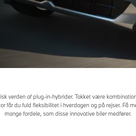
isk verden af plug-in-hybrider. Takket være kombination
 får du fuld fleksibilitet i hverdagen og på rejser. Få 
mange fordele, som disse innovative biler medfører.