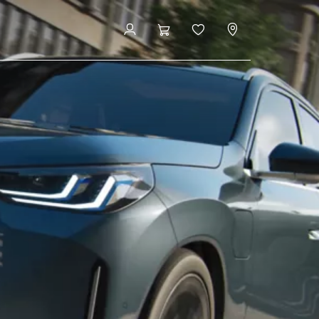
ybrider
FAQ
Aftal prøvekørsel