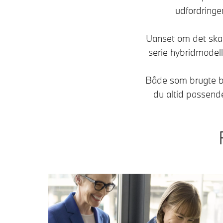
udfordringe
Uanset om det skal
serie hybridmodel
Både som brugte bil
du altid passende