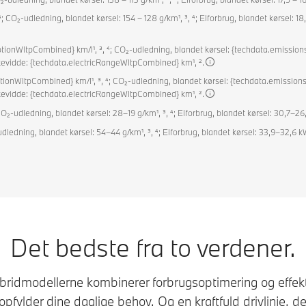
 CO₂-udledning, blandet kørsel: 154 – 128 g/km¹, ³, ⁴; Elforbrug, blandet kørsel: 18,
tionWltpCombined} km/l¹, ³, ⁴; CO₂-udledning, blandet kørsel: {techdata.emissions
kkevidde: {techdata.electricRangeWltpCombined} km¹, ².
onWltpCombined} km/l¹, ³, ⁴; CO₂-udledning, blandet kørsel: {techdata.emissionsW
kkevidde: {techdata.electricRangeWltpCombined} km¹, ².
CO₂-udledning, blandet kørsel: 28–19 g/km¹, ³, ⁴; Elforbrug, blandet kørsel: 30,7–2
dledning, blandet kørsel: 54–44 g/km¹, ³, ⁴; Elforbrug, blandet kørsel: 33,9–32,6 k
Det bedste fra to verdener.
ridmodellerne kombinerer forbrugsoptimering og effekt
pfylder dine daglige behov. Og en kraftfuld drivlinje, der 