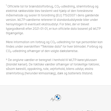
1
Officielle tal for brændstofforbrug, CO₂-udledning, strømforbrug og
elektrisk rækkevidde blev bestemt ved hjælp af den foreskrevne
målemetode og svarer til forordning (EU) 715/2007 i dens gældende
version. WLTP-værdierne refererer til standardudstyrede biler under
hensyntagen til eventuelt ekstraudstyr. For biler, der er blevet
typegodkendt efter 2021-01-01, er kun officielle data baseret på WLTP
tilgængelige.
Mere information om forbrug og CO₂-udledning for nye personbiler kan
findes under overskriften "Tekniske data" for hver bilmodel. Forbrug og
CO₂-udledning afhænger af den valgte dækstørrelse.
² De angivne værdier er beregnet i henhold til WLTP-kørecyklussen
(blandet kørsel). De faktiske værdier afhænger af forskellige faktorer,
såsom kørestil, oppakning, rute, vejrforhold, bilens udstyr, ekstra
strømforbrug (herunder klimaanlæg), dæk og batteriets tilstand.