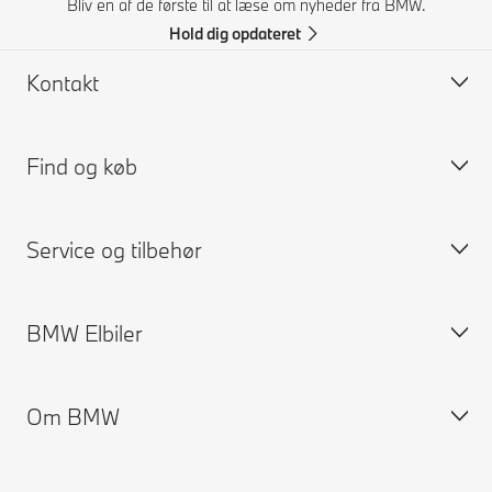
Bliv en af de første til at læse om nyheder fra BMW.
Hold dig opdateret
Kontakt
Find og køb
Kontakt BMW
FAQ
Service og tilbehør
Pristilbud
Byg din BMW
Find forhandlere
Tilgængelige nye biler
BMW Elbiler
Prøvetur
Brugte BMW
Book service
BMW Financial Services
BMW Forsikring
Om BMW
MyBMW Finance
BMW ConnectedDrive
Elbiler
Privatleasing og lån
Terms & Conditions BMW ConnectedDrive
Offentlig opladning af elbiler