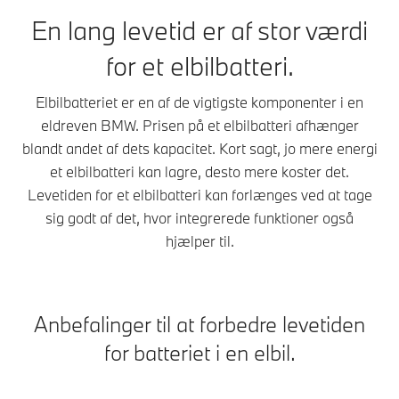
batteriet mod
cellernes antal og
En lang levetid er af stor værdi
overbelastning og
energindhold, ofte
høje temperaturer
udtrykt i form af dets
for et elbilbatteri.
for at forebygge
kapacitet.
forringelse af
Ladeeffekten i
Elbilbatteriet er en af de vigtigste komponenter i en
ydeevne eller levetid.
kilowatt (kW)
eldreven BMW. Prisen på et elbilbatteri afhænger
Desuden forkorter
angiver, hvor hurtigt
blandt andet af dets kapacitet. Kort sagt, jo mere energi
det ladetiden for din
en elbil kan lade.
BMW.
et elbilbatteri kan lagre, desto mere koster det.
Levetiden for et elbilbatteri kan forlænges ved at tage
sig godt af det, hvor integrerede funktioner også
hjælper til.
Anbefalinger til at forbedre levetiden
for batteriet i en elbil.