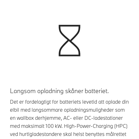
Langsom opladning skåner batteriet.
S
Det er fordelagtigt for batteriets levetid att oplade din
Op
elbil med langsommare opladningsmuligheder som
en
en wallbox derhjemme, AC- eller DC-ladestationer
pa
med maksimalt 100 kW. High-Power-Charging (HPC)
ved hurtigladestandere skal helst benyttes målrettet