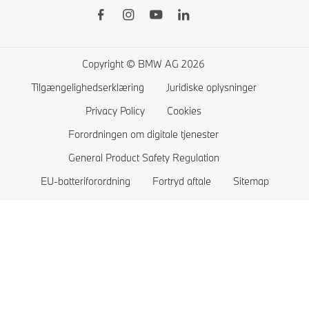
Erhvervsleasing
BMW Garanti
Opladning derhjemme
Presse
Priser og udstyr
Instruktionsbog
Elbilers rækkevidde
Jobs
Beskatningsgrundlag
Service System
Plug-in-hybrid
BMW Group
Copyright © BMW AG 2026
Sælg din brugte BMW
Tjek BMW tilbagekaldeser
BMW Academy
Tilgængelighedserklæring
Juridiske oplysninger
BMW Financial Services – Klagehåndtering
Privacy Policy
Cookies
Forordningen om digitale tjenester
General Product Safety Regulation
EU-batteriforordning
Fortryd aftale
Sitemap