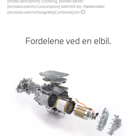
{model.description}: Elforbrug, blandet kørsel:
{techdata.electricConsumption} kWh/100 km; Rækkevidde:
{techdata.electricRangeWltpCombined} km¹
Fordelene ved en elbil.