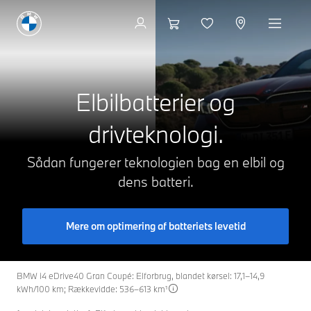
Til modellerne
Elbilbatterier og
drivteknologi.
Sådan fungerer teknologien bag en elbil og
dens batteri.
Mere om optimering af batteriets levetid
BMW i4 eDrive40 Gran Coupé: Elforbrug, blandet kørsel: 17,1–14,9
kWh/100 km; Rækkevidde: 536–613 km¹