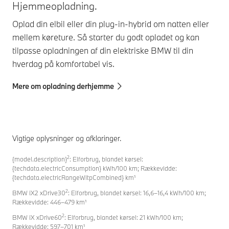
Hjemmeopladning.
Oplad din elbil eller din plug-in-hybrid om natten eller
mellem køreture. Så starter du godt opladet og kan
tilpasse opladningen af din elektriske BMW til din
hverdag på komfortabel vis.
Mere om opladning derhjemme
Vigtige oplysninger og afklaringer.
2
{model.description}
: Elforbrug, blandet kørsel:
{techdata.electricConsumption} kWh/100 km; Rækkevidde:
{techdata.electricRangeWltpCombined} km¹
2
BMW iX2 xDrive30
: Elforbrug, blandet kørsel: 16,6–16,4 kWh/100 km;
Rækkevidde: 446–479 km¹
2
BMW iX xDrive60
: Elforbrug, blandet kørsel: 21 kWh/100 km;
Rækkevidde: 597–701 km¹