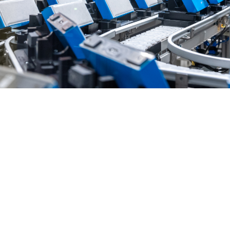
BMW
Batteriet i en
elbilbatterier og
elbil yder meget.
drivteknologi.
Batteriet i en
moderne elbil er
Batteriet i en elbil er
udviklet til at levere
en mobil
høj ydeevne med
energilagringsenhed,
lang levetid. Et
der består af et stort
intelligent
antal battericeller.
varmestyringssystem
Mængden af energi,
holder elbilbatteriet
som et elbilbatteri
ved optimal
kan lagre i kilowatt-
arbejdstemperatur.
timer (kWh),
Dette beskytter
beregnes ud fra