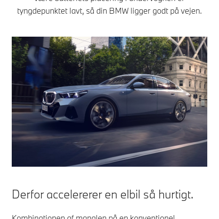
tyngdepunktet lavt, så din BMW ligger godt på vejen.
Derfor accelererer en elbil så hurtigt.
Kombinationen af ​​manglen på en konventionel