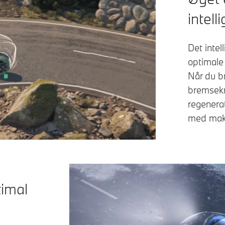
intell
Det inte
optimale
Når du b
bremsekr
regenerat
med maks
timal