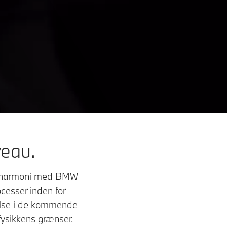
veau.
kt harmoni med BMW
cesser inden for
velse i de kommende
fysikkens grænser.