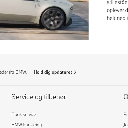
stillest
oplever d
helt ned t
yheder fra BMW.
Hold dig opdateret
Service og tilbehør
Book service
Pr
BMW Forsikring
Jo