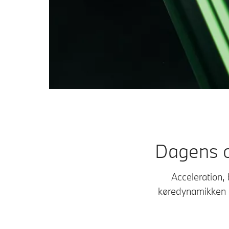
Dagens o
Acceleration, 
køredynamikken f