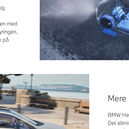
og
nen med
yringen.
e på
Mere 
BMW Hear
Det elimi