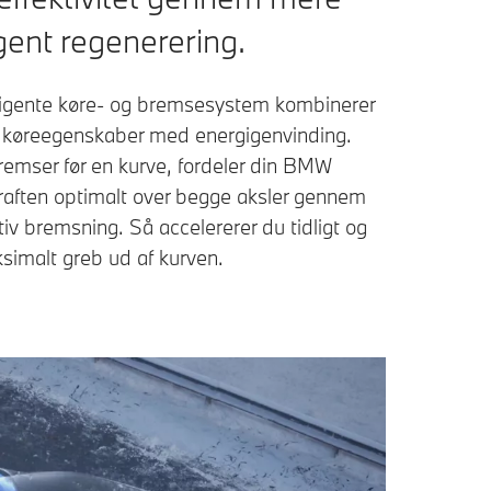
igent regenerering.
lligente køre- og bremsesystem kombinerer
 køreegenskaber med energigenvinding.
remser før en kurve, fordeler din BMW
aften optimalt over begge aksler gennem
iv bremsning. Så accelererer du tidligt og
imalt greb ud af kurven.