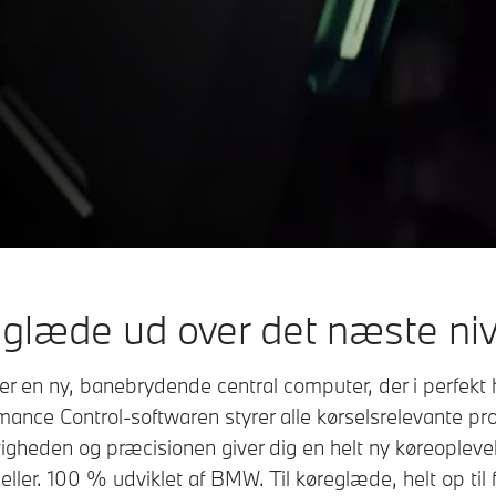
glæde ud over det næste ni
er en ny, banebrydende central computer, der i perfe
ance Control-softwaren styrer alle kørselsrelevante pro
tigheden og præcisionen giver dig en helt ny køreople
ler. 100 % udviklet af BMW. Til køreglæde, helt op til 