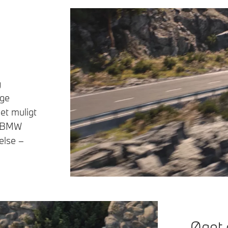
g
nge
det muligt
e BMW
else –
Øget 