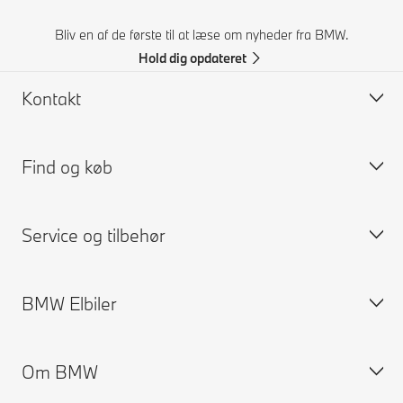
Bliv en af de første til at læse om nyheder fra BMW.
Hold dig opdateret
Kontakt
Find og køb
Kontakt BMW
FAQ
Service og tilbehør
Pristilbud
Byg din BMW
Find forhandlere
Tilgængelige nye biler
BMW Elbiler
Prøvetur
Brugte BMW
Book service
BMW Financial Services
BMW Forsikring
Om BMW
MyBMW Finance
BMW ConnectedDrive
Elbiler