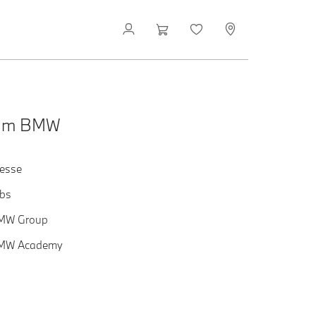
Om BMW
esse
bs
MW Group
MW Academy