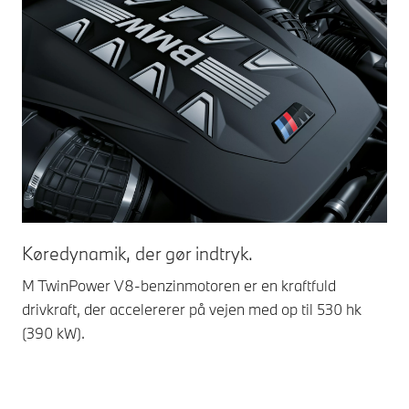
Sm
Køredynamik, der gør indtryk.
Int
M TwinPower V8-benzinmotoren er en kraftfuld
man
drivkraft, der accelererer på vejen med op til 530 hk
Ved
(390 kW).
kom