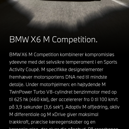
BMW X6 M Competition.
BMW X6 M Competition kombinerer kompromisløs
ydeevne med det selvsikre temperament i en Sports
Activity Coupé. M specifikke designelementer
fremhæver motorsportens DNA ned til mindste
detalje. Under motorhjelmen: en højtydende M
TwinPower Turbo V8-cylindret benzinmotor med op
til 625 hk (460 kW), der accelererer fra 0 til 100 km/t
på 3,9 sekunder (3,6 sek¹). Adaptiv M affjedring, aktiv
M differentiale og M xDrive giver maksimal
trækkraft, præcise køreegenskaber og en