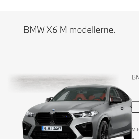
BMW X6 M modellerne.
BM
M T