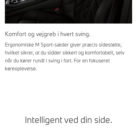
Komfort og vejgreb i hvert sving.
I
Ergonomiske M Sport-sæder giver præcis sidestøtte,
Be
hvilket sikrer, at du sidder sikkert og komfortabelt, selv
un
når du kører rundt i sving i fart. For en fokuseret
pa
køreoplevelse.
u
Intelligent ved din side.