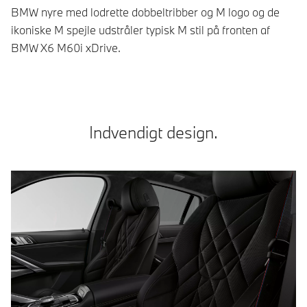
BMW nyre med lodrette dobbeltribber og M logo og de
M 
ikoniske M spejle udstråler typisk M stil på fronten af
bi
BMW X6 M60i xDrive.
Indvendigt design.