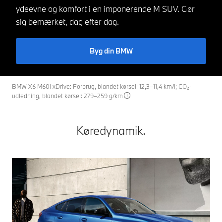
ydeevne og komfort i en imponerende M SUV. Gør
sig bemærket, dag efter dag.
Byg din BMW
BMW X6 M60i xDrive: Forbrug, blandet kørsel: 12,3–11,4 km/l; CO₂-
udledning, blandet kørsel: 279–259 g/km
Køredynamik.