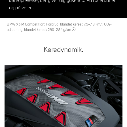
køreoplevelse, der giver dig gåsehud. På racerbanen
og på vejen.
BMW X6 M Competition: Forbrug, blandet kørsel: 7,9–7,8 km/l; CO₂-
udledning, blandet kørsel: 290–284 g/km
Køredynamik.