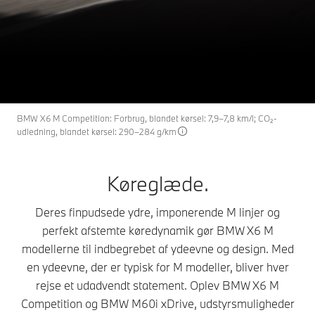
X6 M
THE
BMW X6 M modellerne.
Byg din BMW
Priser
BMW X6 M Competition: Forbrug, blandet kørsel: 7,9–7,8 km/l; CO₂-
udledning, blandet kørsel: 290–284 g/km
Køreglæde.
Deres finpudsede ydre, imponerende M linjer og
perfekt afstemte køredynamik gør BMW X6 M
modellerne til indbegrebet af ydeevne og design. Med
en ydeevne, der er typisk for M modeller, bliver hver
rejse et udadvendt statement. Oplev BMW X6 M
Competition og BMW M60i xDrive, udstyrsmuligheder