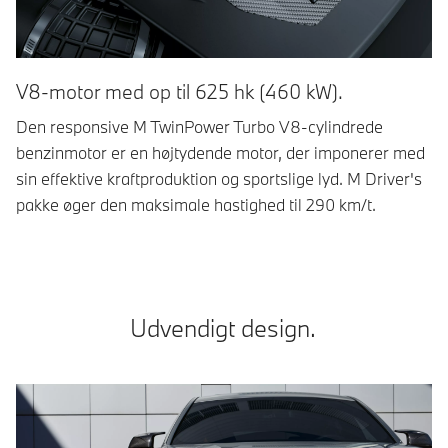
V8-motor med op til 625 hk (460 kW).
Kr
Den responsive M TwinPower Turbo V8-cylindrede
De
benzinmotor er en højtydende motor, der imponerer med
Dr
sin effektive kraftproduktion og sportslige lyd. M Driver's
ek
pakke øger den maksimale hastighed til 290 km/t.
au
Udvendigt design.