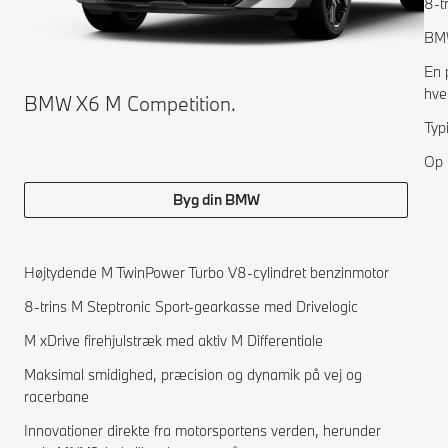
8-t
BMW
En 
hve
BMW X6 M Competition.
Typ
Op 
Byg din BMW
Højtydende M TwinPower Turbo V8-cylindret benzinmotor
8-trins M Steptronic Sport-gearkasse med Drivelogic
M xDrive firehjulstræk med aktiv M Differentiale
Maksimal smidighed, præcision og dynamik på vej og
racerbane
Innovationer direkte fra motorsportens verden, herunder