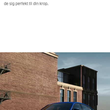
de sig perfekt til din krop.
pr
M2
sk