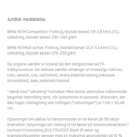
Juridisk meddelelse.
BMW X6 M Competition: Forbrug, blandet kørsel: 7,9–7,8 km/l; CO₂-
udledning, blandet kørsel: 290–284 g/km
BMW X6 M60i xDrive: Forbrug, blandet kørsel: 12,3–11,4 km/l; CO₂-
udledning, blandet kørsel: 279–259 g/km
De angivne værdier er baseret på den obligatoriske WLTP-
måleprocedure. De faktiske værdier afhænger af forskellige faktorer,
f.eks. kørestil, rute, vejrforhold, ekstra elektrisk forbrug (inklusive
aircondition), dæk, batteriets tilstand.
¹ Værdi med "udrulning“ fratrukket. Med denne alternative målemetode
begynder tidsmåling først, når lysbarrieren er passeret. Afstanden, der
ikke tages i betragtning ved målingen ("udrulningen“) er 1 fod = 30,48
cm.
Oplysninger om ydelse for benzinmotorer er for kørsel på 98 oktan-
brændstof. Oplysninger om forbrug er for kørsel på referencebrændstof i
henhold til forordning (EU) 715/2007. Blyfri 91 oktan og
brændstofkvaliteter derover med en maksimal ætanolandel på 10 %