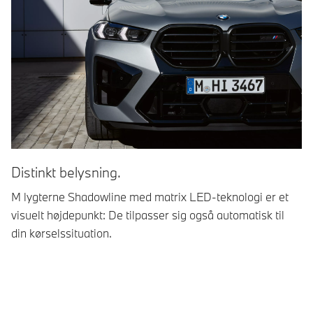
Distinkt belysning.
Gø
M lygterne Shadowline med matrix LED-teknologi er et
21
visuelt højdepunkt: De tilpasser sig også automatisk til
tr
din kørselssituation.
to