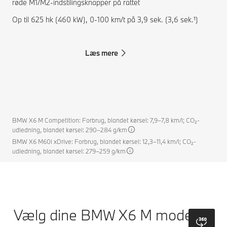
røde M1/M2-indstilingsknapper på rattet
Op til 625 hk (460 kW), 0-100 km/t på 3,9 sek. (3,6 sek.¹)
Læs mere
BMW X6 M Competition: Forbrug, blandet kørsel: 7,9–7,8 km/l; CO₂-
udledning, blandet kørsel: 290–284 g/km
BMW X6 M60i xDrive: Forbrug, blandet kørsel: 12,3–11,4 km/l; CO₂-
udledning, blandet kørsel: 279–259 g/km
Vælg dine BMW X6 M modeller.
bmw