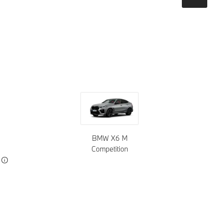
Farver
Hjul
Tagtype
Polstring
BMW X6 M
Competition