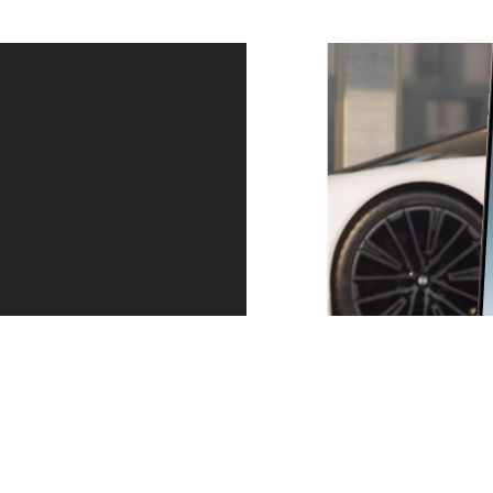
Service — når du har brug for det.
Altid et skridt foran. Uanset om det er tid til et eftersyn,
eller dækkene er slidte, sørger vi for at kontakte dig i
god tid. Og du kan bestille en tid direkte via beskeden i
My BMW App, så du trygt kan køre videre.