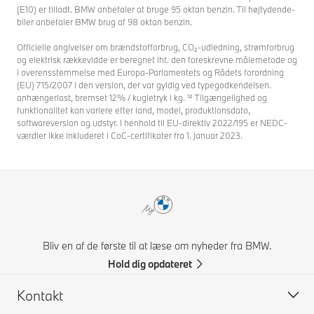
(E10) er tilladt. BMW anbefaler at bruge 95 oktan benzin. Til højtydende-
biler anbefaler BMW brug af 98 oktan benzin.
Officielle angivelser om brændstofforbrug, CO₂-udledning, strømforbrug
og elektrisk rækkevidde er beregnet iht. den foreskrevne målemetode og
i overensstemmelse med Europa-Parlamentets og Rådets forordning
(EU) 715/2007 i den version, der var gyldig ved typegodkendelsen.
anhængerlast, bremset 12% / kugletryk i kg. ¹² Tilgængelighed og
funktionalitet kan variere efter land, model, produktionsdato,
softwareversion og udstyr. I henhold til EU-direktiv 2022/195 er NEDC-
værdier ikke inkluderet i CoC-certifikater fra 1. januar 2023.
Bliv en af de første til at læse om nyheder fra BMW.
Hold dig opdateret
Kontakt