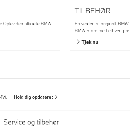
TILBEHØR
k: Oplev den officielle BMW
En verden af originalt BMW ti
BMW Store med ethvert pass
Tjek nu