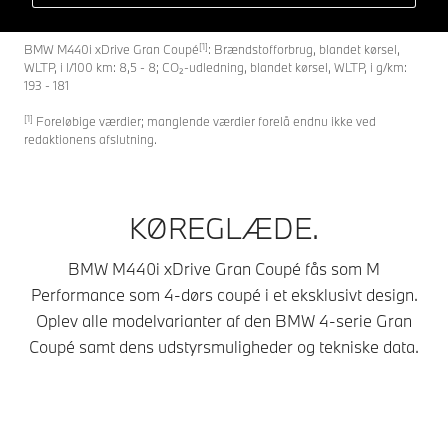
[1]
BMW M440i xDrive Gran Coupé
: Brændstofforbrug, blandet kørsel,
WLTP, i l/100 km: 8,5 - 8; CO₂-udledning, blandet kørsel, WLTP, i g/km:
193 - 181
[1]
Foreløbige værdier; manglende værdier forelå endnu ikke ved
redaktionens afslutning.
KØREGLÆDE.
BMW M440i xDrive Gran Coupé fås som M
Performance som 4-dørs coupé i et eksklusivt design.
Oplev alle modelvarianter af den BMW 4-serie Gran
Coupé samt dens udstyrsmuligheder og tekniske data.