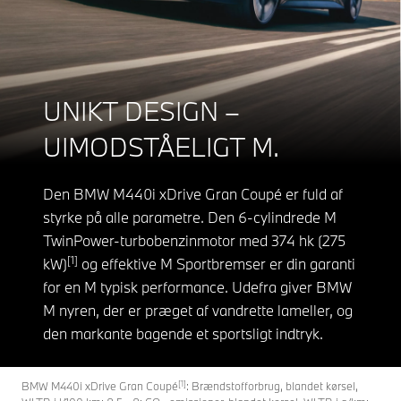
UNIKT DESIGN –
UIMODSTÅELIGT M.
Den BMW M440i xDrive Gran Coupé er fuld af
styrke på alle parametre. Den 6-cylindrede M
TwinPower-turbobenzinmotor med 374 hk (275
[1]
kW)
og effektive M Sportbremser er din garanti
for en M typisk performance. Udefra giver BMW
M nyren, der er præget af vandrette lameller, og
den markante bagende et sportsligt indtryk.
[1]
BMW M440i xDrive Gran Coupé
: Brændstofforbrug, blandet kørsel,