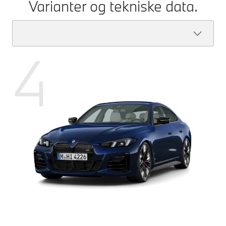
Varianter og tekniske data.
4
BMW
[1]
Effekt
374 hk (275 kW)