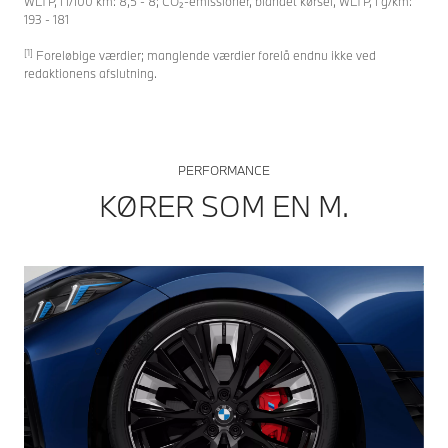
WLTP, i l/100 km: 8,5 - 8; CO₂
-emissioner, blandet kørsel, WLTP, i g/km:
193 - 181
[1]
Foreløbige værdier; manglende værdier forelå endnu ikke ved
redaktionens afslutning.
PERFORMANCE
KØRER SOM EN M.