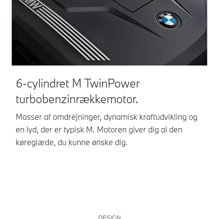
6-cylindret M TwinPower
K
turbobenzinrækkemotor.
De
me
Masser af omdrejninger, dynamisk kraftudvikling og
ti
en lyd, der er typisk M. Motoren giver dig al den
køreglæde, du kunne ønske dig.
DESIGN