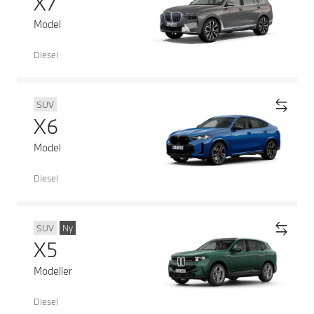
X7
Model
Diesel
SUV
X6
Model
Diesel
SUV
Ny
X5
Modeller
Diesel