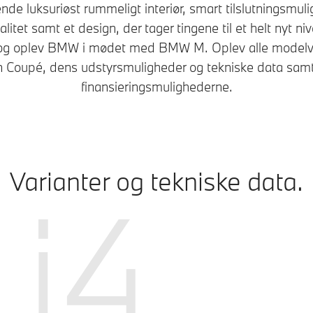
de luksuriøst rummeligt interiør, smart tilslutningsmul
itet samt et design, der tager tingene til et helt nyt niv
 og oplev BMW i mødet med BMW M. Oplev alle model
n Coupé, dens udstyrsmuligheder og tekniske data samt
finansieringsmulighederne.
Varianter og tekniske data.
i4