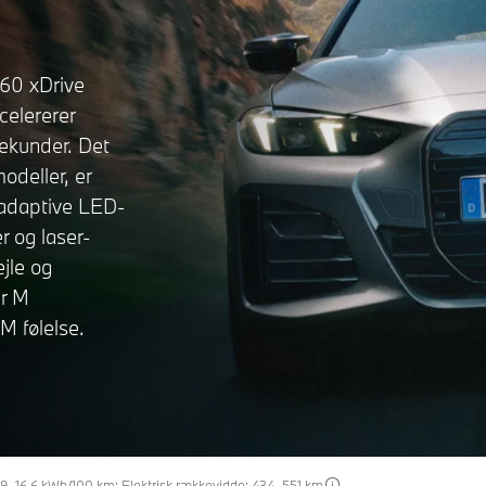
M60 xDrive
elererer
sekunder. Det
modeller, er
 adaptive LED-
 og laser-
jle og
er M
M følelse.
20,9–16,6 kWh/100 km; Elektrisk rækkevidde: 434–551 km