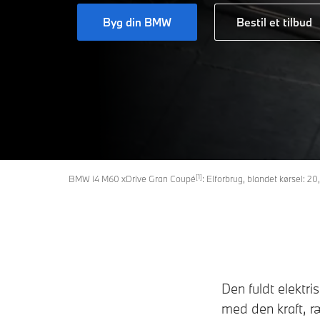
Byg din BMW
Bestil et tilbud
[1]
BMW i4 M60 xDrive Gran Coupé
: Elforbrug, blandet kørsel: 
Den fuldt elektr
med den kraft, r