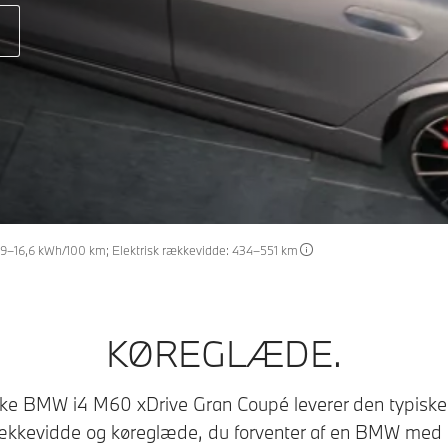
20,9–16,6 kWh/100 km; Elektrisk rækkevidde: 434–551 km
KØREGLÆDE.
iske BMW i4 M60 xDrive Gran Coupé leverer den typisk
ækkevidde og køreglæde, du forventer af en BMW med 