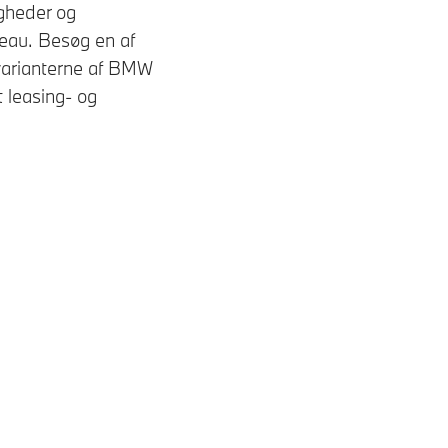
igheder og
eau. Besøg en af ​​
varianterne af BMW
 leasing- og