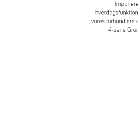
Imponeren
hverdagsfunktional
vores forhandlere
4-serie Gra
Modeller
Fuldelektrisk
M Modeller
Fuldelektrisk