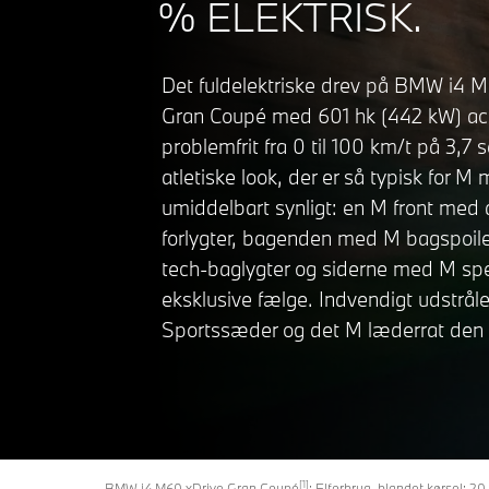
% ELEKTRISK.
Det fuldelektriske drev på BMW i4 
Gran Coupé med 601 hk (442 kW) acc
problemfrit fra 0 til 100 km/t på 3,7 
atletiske look, der er så typisk for M 
umiddelbart synligt: en M front med
forlygter, bagenden med M bagspoiler
tech-baglygter og siderne med M spe
eksklusive fælge. Indvendigt udstrål
Sportssæder og det M læderrat den 
[1]
BMW i4 M60 xDrive Gran Coupé
: Elforbrug, blandet kørsel: 