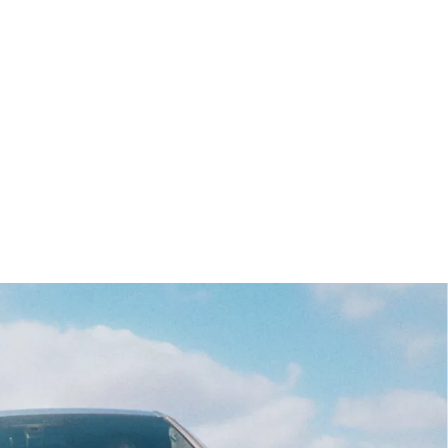
[1]
idde
Sammenlign model
Tekniske data
51 km
risk rækkevidde: 434–551 km