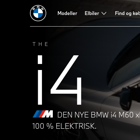
Tekniske data
Præstation
Modeller
Design
Elbiler
Rækkevidde og opladn
Find og kø
i4
THE
DEN NYE BMW i4 M60 xD
100 % ELEKTRISK.