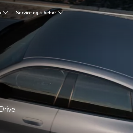
ing
b
Teknologier
Service og tilbehør
Leasing & Finansiering
rive.