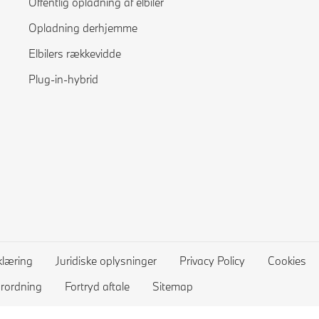
Offentlig opladning af elbiler
Opladning derhjemme
Elbilers rækkevidde
Plug-in-hybrid
klæring
Juridiske oplysninger
Privacy Policy
Cookies
orordning
Fortryd aftale
Sitemap