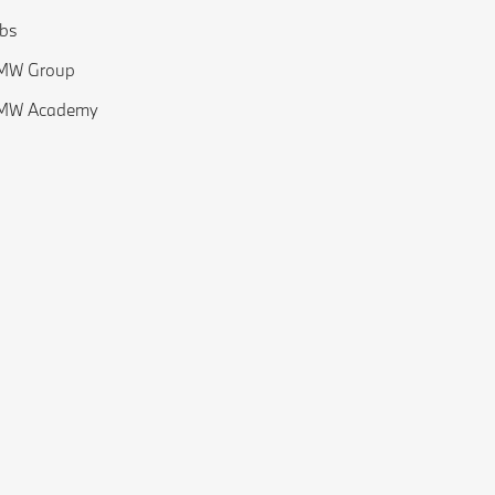
bs
MW Group
MW Academy